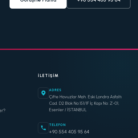
İLETIŞIM
ADRES
Çifte Havuzlar Mah. Eski Londra Asfaltı
Cad. D2 Blok No:151/1F İç Kapı No: Z-01,
Esenler / İSTANBUL
er?
TELEFON
+90 554 405 95 64