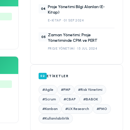
Proje Yönetimi Bilgi Alanları (E-
04
Kitap)
E-KITAP · 01 SEP 2024
Zaman Yönetimi: Proje
05
Yönetiminde CPM ve PERT
PROJE YÖNETIMI · 15 JUL 2024
ETIKETLER
02
#Agile
#PMP
#Risk Yönetimi
#Scrum
#CBAP
#BABOK
#Kanban
#UX Research
#PMO
#Kullanılabilirlik