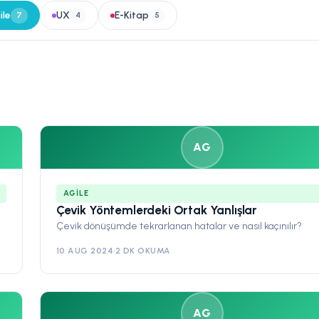
ile
UX
E-Kitap
7
4
5
AG
AGILE
Çevik Yöntemlerdeki Ortak Yanlışlar
Çevik dönüşümde tekrarlanan hatalar ve nasıl kaçınılır?
10 AUG 2024
·
2 DK OKUMA
AG