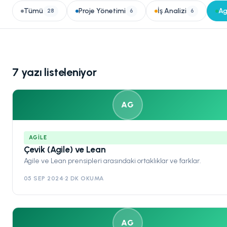
Tümü
Proje Yönetimi
İş Analizi
Ag
28
6
6
7 yazı listeleniyor
AG
AGILE
Çevik (Agile) ve Lean
Agile ve Lean prensipleri arasındaki ortaklıklar ve farklar.
05 SEP 2024
·
2 DK OKUMA
AG