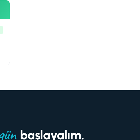
gün
başlayalım.