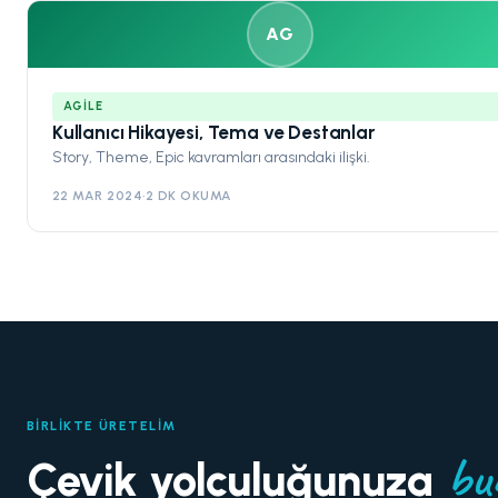
AG
AGILE
Kullanıcı Hikayesi, Tema ve Destanlar
Story, Theme, Epic kavramları arasındaki ilişki.
22 MAR 2024
·
2 DK OKUMA
BIRLIKTE ÜRETELIM
bu
Çevik yolculuğunuza