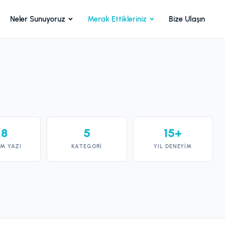
Neler Sunuyoruz
Merak Ettikleriniz
Bize Ulaşın
28
5
15+
M YAZI
KATEGORI
YIL DENEYIM