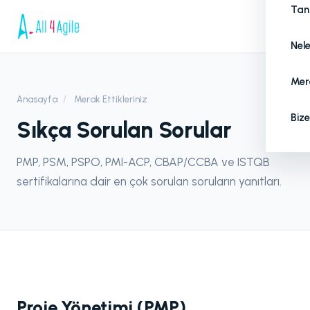
Tan
Nel
Mera
Anasayfa
/
Merak Ettikleriniz
Bize
Sıkça Sorulan Sorular
PMP, PSM, PSPO, PMI-ACP, CBAP/CCBA ve ISTQB
sertifikalarına dair en çok sorulan soruların yanıtları.
Proje Yönetimi (PMP)