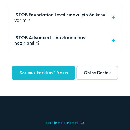
ISTQB Foundation Level sınavı için ön koşul
var mı?
Genel bir ön koşul aranmaz; ancak yazılım test
ISTQB Advanced sınavlarına nasıl
süreçleri hakkında temel bilgi sahibi olmak
hazırlanılır?
avantaj sağlar.
Foundation seviyesini tamamladıktan sonra;
Test Manager, Test Analyst veya Technical
Test Analyst başlıklarından birinde
Sorunuz farklı mı? Yazın
Online Destek
uzmanlaşmak için ileri düzey eğitim almak
önerilir.
BIRLIKTE ÜRETELIM