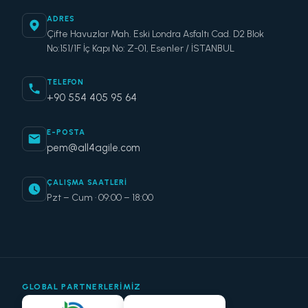
ADRES
Çifte Havuzlar Mah. Eski Londra Asfaltı Cad. D2 Blok
No:151/1F İç Kapı No: Z-01, Esenler / İSTANBUL
TELEFON
+90 554 405 95 64
E-POSTA
pem@all4agile.com
ÇALIŞMA SAATLERI
Pzt – Cum · 09:00 – 18:00
GLOBAL PARTNERLERIMIZ