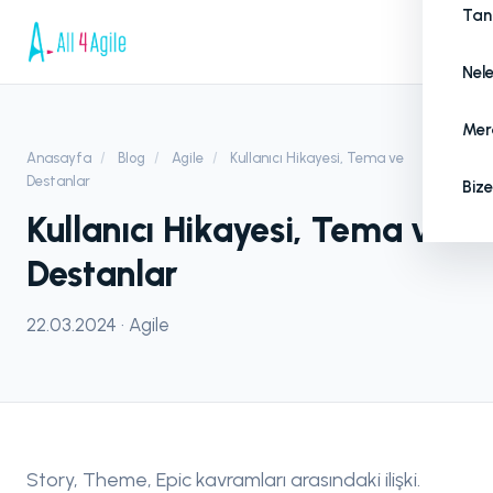
Tan
Nel
Mera
Anasayfa
/
Blog
/
Agile
/
Kullanıcı Hikayesi, Tema ve
Destanlar
Bize
Kullanıcı Hikayesi, Tema ve
Destanlar
22.03.2024 · Agile
Story, Theme, Epic kavramları arasındaki ilişki.