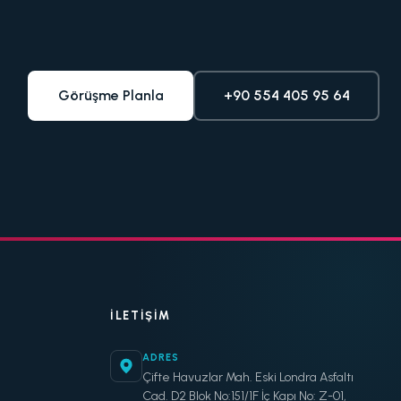
Görüşme Planla
+90 554 405 95 64
İLETIŞIM
ADRES
Çifte Havuzlar Mah. Eski Londra Asfaltı
Cad. D2 Blok No:151/1F İç Kapı No: Z-01,