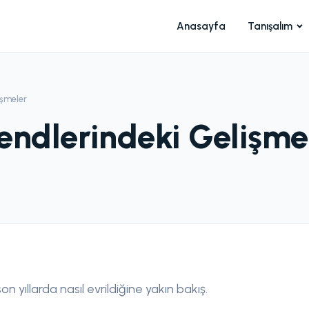
Anasayfa
Tanışalım
işmeler
rendlerindeki Gelişme
son yıllarda nasıl evrildiğine yakın bakış.