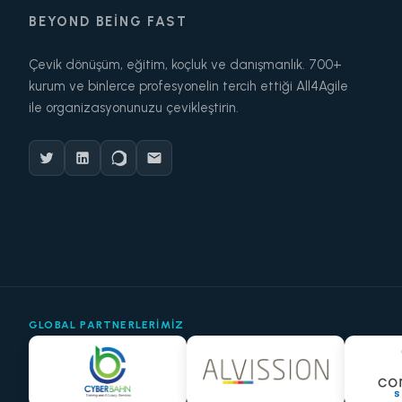
BEYOND BEING FAST
Çevik dönüşüm, eğitim, koçluk ve danışmanlık. 700+
kurum ve binlerce profesyonelin tercih ettiği All4Agile
ile organizasyonunuzu çevikleştirin.
GLOBAL PARTNERLERIMIZ