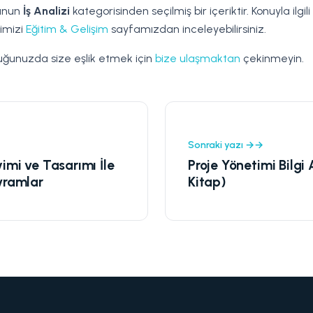
ğunun
İş Analizi
kategorisinden seçilmiş bir içeriktir. Konuyla ilgi
imizi
Eğitim & Gelişim
sayfamızdan inceleyebilirsiniz.
ğunuzda size eşlik etmek için
bize ulaşmaktan
çekinmeyin.
Sonraki yazı →
yimi ve Tasarımı İle
Proje Yönetimi Bilgi 
avramlar
Kitap)