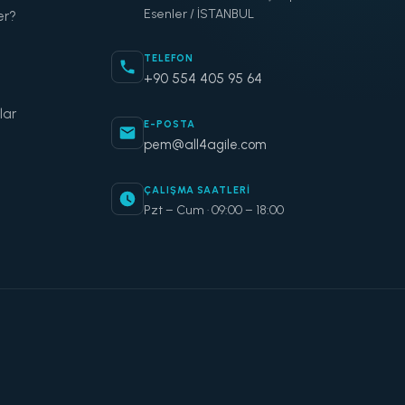
Esenler / İSTANBUL
er?
TELEFON
+90 554 405 95 64
lar
E-POSTA
pem@all4agile.com
ÇALIŞMA SAATLERI
Pzt – Cum · 09:00 – 18:00