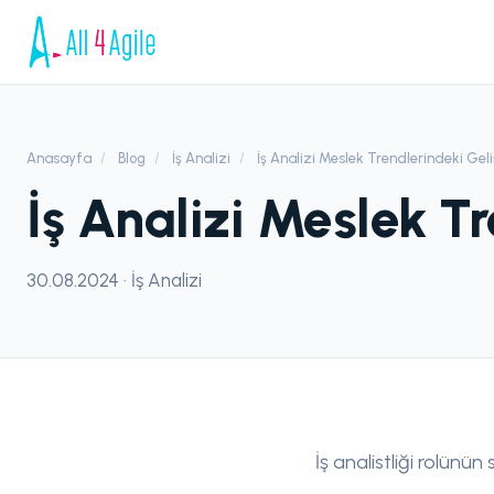
Anasayfa
/
Blog
/
İş Analizi
/
İş Analizi Meslek Trendlerindeki Gel
İş Analizi Meslek T
30.08.2024 · İş Analizi
İş analistliği rolünün 